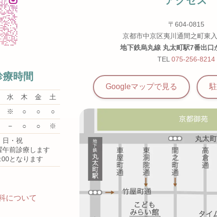
アクセス
〒604-0815
京都市中京区夷川通間之町東入
地下鉄烏丸線 丸太町駅7番出口
TEL
075-256-8214
診療時間
Googleマップで見る
駐
水
木
金
土
※
○
○
○
−
○
○
※
・日・祝
曜午前診療します
5:00となります
科について