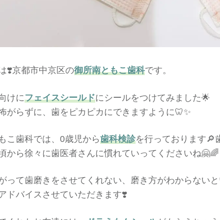
は❣️京都市中京区の
御所南ともこ歯科
です。
向けに
フェイスシールド
にシールをつけてみました🌟
怖がらずに、歯をピカピカにできますように🦷✨
もこ歯科では、0歳児から
歯科検診
を行っております🔎
頃から徐々に歯医者さんに慣れていってくださいね🤗🌈
がって歯磨きをさせてくれない、磨き方がわからないと
アドバイスさせていただきます❣️