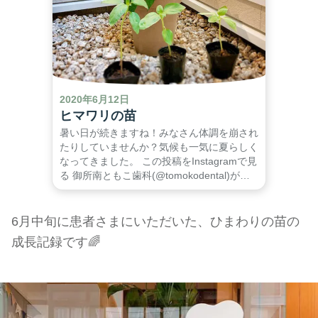
2020年6月12日
ヒマワリの苗
暑い日が続きますね！みなさん体調を崩され
たりしていませんか？気候も一気に夏らしく
なってきました。 この投稿をInstagramで見
る 御所南ともこ歯科(@tomokodental)がシ
ェアした投稿 - 2020年 6月月16日午前4時26
分PDT そして夏の花といえばヒマワリです
ね。今日は親
6月中旬に患者さまにいただいた、ひまわりの苗の
成長記録です🌈