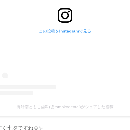
この投稿をInstagramで見る
御所南ともこ歯科(@tomokodental)がシェアした投稿
すぐ七夕ですね☺️✨