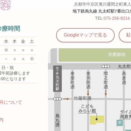
京都市中京区夷川通間之町東入
地下鉄烏丸線 丸太町駅7番出口
TEL
075-256-8214
診療時間
Googleマップで見る
駐
水
木
金
土
※
○
○
○
−
○
○
※
・日・祝
曜午前診療します
5:00となります
科について
内