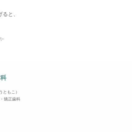
げると、
✨
歯科
うともこ）
・矯正歯科