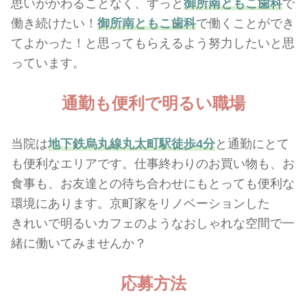
思いがかわることなく、ずっと
御所南ともこ歯科
で
働き続けたい！
御所南ともこ歯科
で働くことができ
てよかった！と思ってもらえるよう努力したいと思
っています。
通勤も便利で
明るい職場
当院は
地下鉄烏丸線丸太町駅徒歩4分
と通勤にとて
も便利なエリアです。仕事終わりのお買い物も、お
食事も、お友達との待ち合わせにもとっても便利な
環境にあります。
京町家
を
リノベーション
した
きれいで
明るい
カフェ
のような
おしゃれな
空間で一
緒に働いてみませんか？
応募方法