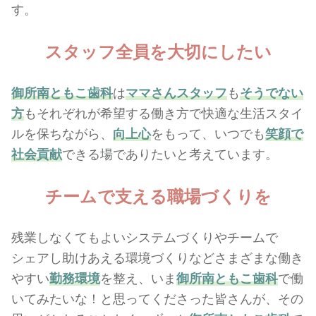
す。
スタッフ全員を
大切にしたい
御所南ともこ歯科
は
ママさんスタッフ
も
そうでない
方
もそれぞれが希望する働き方で快適な生活スタイ
ルを保ちながら、
向上心
をもって、いつでも
笑顔で
社会貢献
できる場でありたいと考えています。
チームで支える
職場づくりを
残業しなくてもよい
システム
づくりや
チーム
で
シェア
し助けあえる環境づくりなどさまざまな働き
やすい
勤務環境
を整え、いま
御所南ともこ歯科
で働
いてみたいな！と思ってくださった皆さんが、その