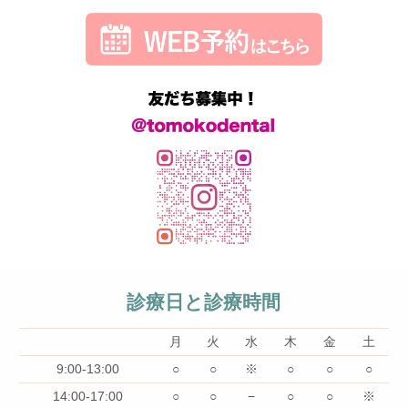
診療日と診療時間
月
火
水
木
金
土
9:00-13:00
○
○
※
○
○
○
14:00-17:00
○
○
−
○
○
※