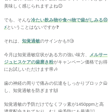
美味しく感じられますよね😊
でも、そんな
冷たい飲み物や食べ物で歯がしみる😣
⚡️
ということはないですか❓
それは、
知覚過敏
のサインかも‼️🧐
今月は知覚過敏症状がある方の強い味方、
メルサー
ジュヒスケアの歯磨き粉
がキャンペーン価格でお得
にお試しいただけます🉐🎶
歯の神経の周りで痛みの伝達をしっかりブロック🙅
し、知覚過敏を防ぎます🙌
知覚過敏の予防だけでなくフッ素が1450ppmと高
濃度配合されており、むし歯予防にも最適🙆‍♀️