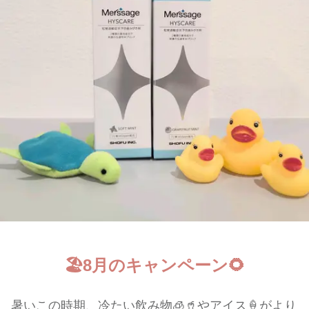
🏖️8月のキャンペーン🌻
暑いこの時期、冷たい飲み物🧊🥤やアイス🍦がより